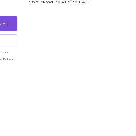
5% вискоза -30% нейлон -45%
ЗИНУ
тно.
словии.