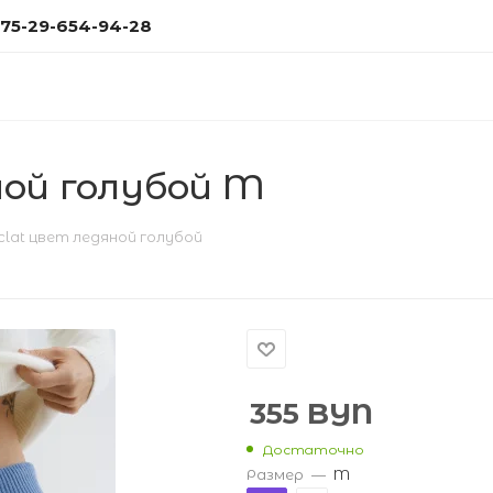
75-29-654-94-28
ной голубой M
clat цвет ледяной голубой
355
BYN
Достаточно
Размер
—
M