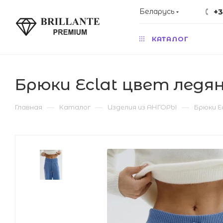
Беларусь
+3
КАТАЛОГ
Брюки Eclat цвет ледя
—
—
—
Главная
Каталог
Изделия из АНГОРЫ
Брюки E