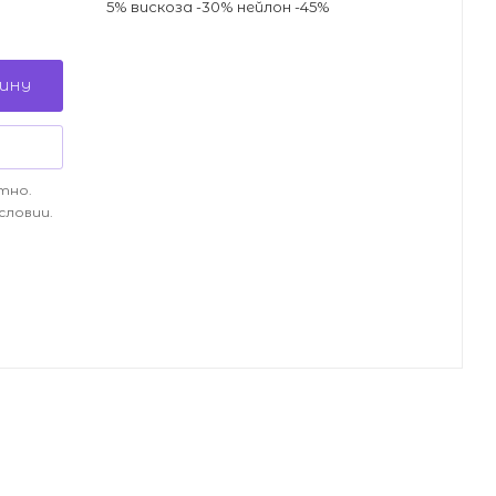
5% вискоза -30% нейлон -45%
ЗИНУ
тно.
словии.