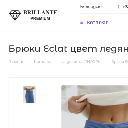
Беларусь
+3
КАТАЛОГ
Брюки Eclat цвет ледян
—
—
—
Главная
Каталог
Изделия из АНГОРЫ
Брюки E