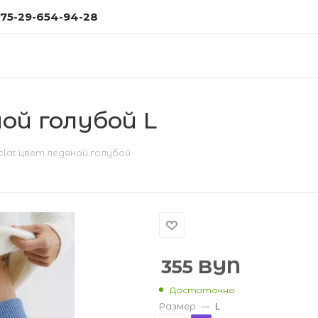
75-29-654-94-28
ой голубой L
clat цвет ледяной голубой
355
BYN
Достаточно
Размер
—
L