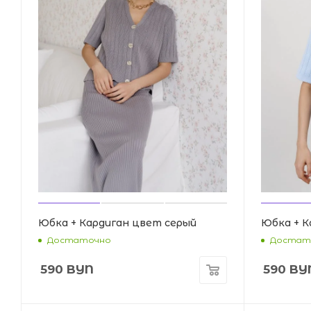
Юбка + Кардиган цвет серый
Юбка + К
Достаточно
Достат
590
BYN
590
BY