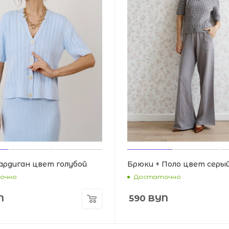
ардиган цвет голубой
Брюки + Поло цвет серы
очно
Достаточно
N
590
BYN