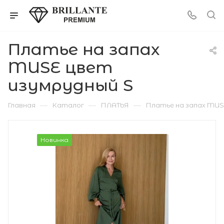
Платье на запах
MUSE цвет
изумрудный S
—
—
—
Главная
Каталог
ПЛАТЬЯ
Платье на запах MUS
Новинка