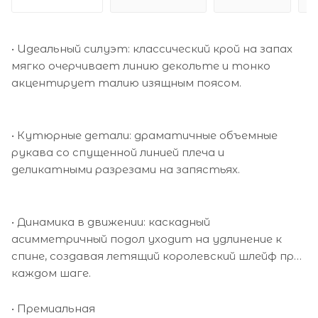
• Идеальный силуэт: классический крой на запах
мягко очерчивает линию декольте и тонко
акцентирует талию изящным поясом.
• Кутюрные детали: драматичные объемные
рукава со спущенной линией плеча и
деликатными разрезами на запястьях.
• Динамика в движении: каскадный
асимметричный подол уходит на удлинение к
спине, создавая летящий королевский шлейф при
каждом шаге.
• Премиальная