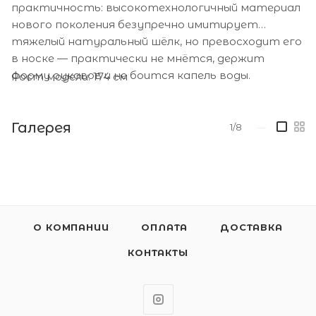
практичность: высокотехнологичный материал
нового поколения безупречно имитирует
тяжелый натуральный шёлк, но превосходит его
в носке — практически не мнётся, держит
форму рукавов и не боится капель воды.
Рост модели: 174 см
Галерея
1/8
—
О КОМПАНИИ
ОПЛАТА
ДОСТАВКА
КОНТАКТЫ