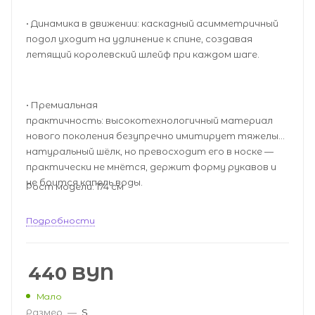
• Динамика в движении: каскадный асимметричный
подол уходит на удлинение к спине, создавая
летящий королевский шлейф при каждом шаге.
• Премиальная
практичность: высокотехнологичный материал
нового поколения безупречно имитирует тяжелый
натуральный шёлк, но превосходит его в носке —
практически не мнётся, держит форму рукавов и
не боится капель воды.
Рост модели: 174 см
Подробности
440
BYN
Мало
Размер
—
S