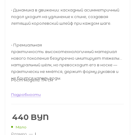
• Динамика в движении: каскадный асимметричный
подол уходит на удлинение к спине, создавая
летящий королевский шлейф при каждом шаге.
• Премиальная
практичность: высокотехнологичный материал
нового поколения безупречно имитирует тяжелый
натуральный шёлк, но превосходит его в носке —
практически не мнётся, держит форму рукавов и
не боится капель воды.
Рост модели: 174 см
Подробности
440
BYN
Мало
Размер
—
L