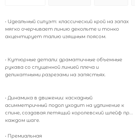
• Идеальный силуэт: классический крой на запах
мягко очерчивает линию декольте и тонко
акцентирует талию изящным поясом.
• Кутюрные детали: драматичные объемные
рукава со спущенной линией плеча и
деликатными разрезами на запястьях.
• Динамика в движении: каскадный
асимметричный подол уходит на удлинение к
спине, создавая летящий королевский шлейф при
каждом шаге.
• Премиальная