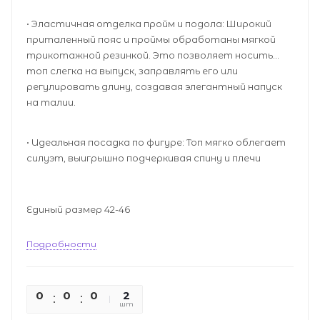
• Эластичная отделка пройм и подола: Широкий
приталенный пояс и проймы обработаны мягкой
трикотажной резинкой. Это позволяет носить
топ слегка на выпуск, заправлять его или
регулировать длину, создавая элегантный напуск
на талии.
• Идеальная посадка по фигуре: Топ мягко облегает
силуэт, выигрышно подчеркивая спину и плечи
Единый размер 42-46
Подробности
0
0
0
0
2
шт