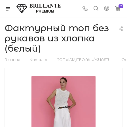
0
Фактурный топ без
рукавов из хлопка
(белый)
—
—
—
Главная
Каталог
ТОПЫ/ФУТБОЛКИ/ЖИЛЕТЫ
Фа