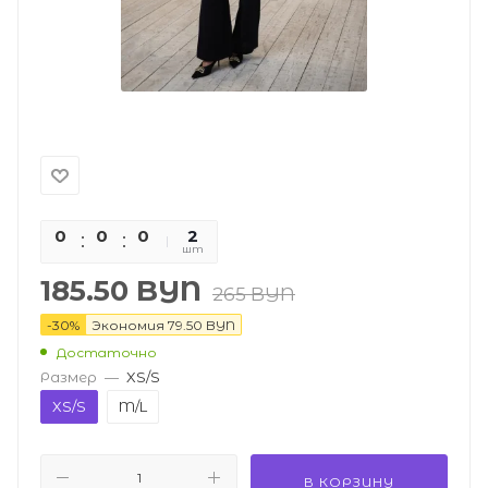
0
0
0
0
2
шт
185.50
BYN
265
BYN
-
30
%
Экономия
79.50
BYN
Достаточно
Размер
—
XS/S
XS/S
M/L
В КОРЗИНУ