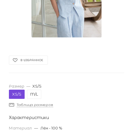
В ИЗБРАННОЕ
Размер
—
XS/S
XS/S
M/L
Таблица размеров
Характеристики
Материал
—
Лён - 100 %