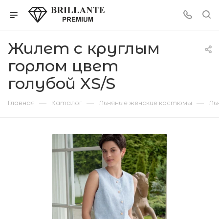
Жилет с круглым
горлом цвет
голубой XS/S
—
—
—
Главная
Каталог
Льняные женские костюмы
Ль