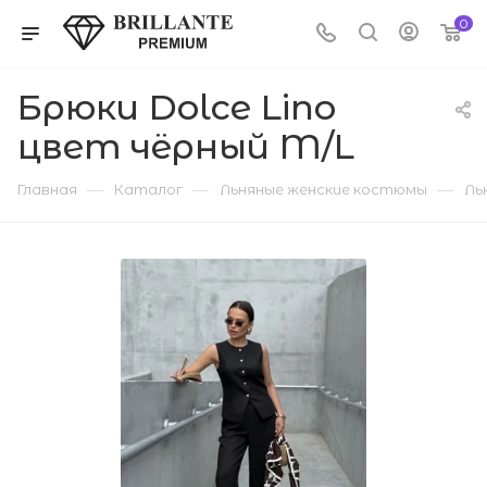
0
Брюки Dolce Lino
цвет чёрный M/L
—
—
—
Главная
Каталог
Льняные женские костюмы
Ль