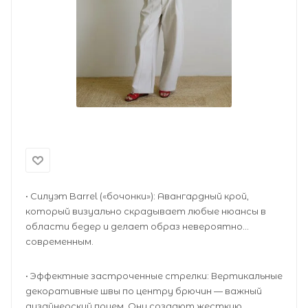
• Силуэт Barrel («бочонки»): Авангардный крой,
который визуально скрадывает любые нюансы в
области бедер и делает образ невероятно
современным.
• Эффектные застроченные стрелки: Вертикальные
декоративные швы по центру брючин — важный
дизайнерский прием. Они создают жесткую