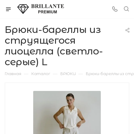
Брюки-бареллы из
струящегося
лиоцелла (светло-
серые) L
—
—
—
Главная
Каталог
БРЮКИ
Брюки-бареллы из стр