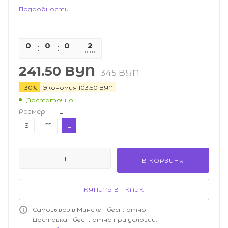
Подробности
0
0
0
0
2
шт
241.50
BYN
345
BYN
-
30
%
Экономия
103.50
BYN
Достаточно
Размер
—
L
S
M
L
В КОРЗИНУ
КУПИТЬ В 1 КЛИК
Самовывоз в Минске - бесплатно.
Доставка - бесплатно при условии.