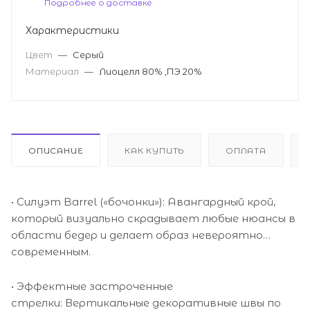
Подробнее о доставке
Характеристики
Цвет
—
Серый
Материал
—
Лиоцелл 80% ,ПЭ 20%
ОПИСАНИЕ
КАК КУПИТЬ
ОПЛАТА
• Силуэт Barrel («бочонки»): Авангардный крой,
который визуально скрадывает любые нюансы в
области бедер и делает образ невероятно
современным.
• Эффектные застроченные
стрелки: Вертикальные декоративные швы по