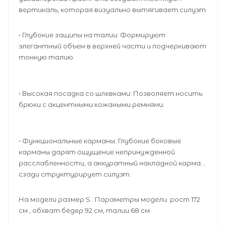
вертикаль, которая визуально вытягивает силуэт.
• Глубокие защипы на талии: Формируют
элегантный объем в верхней части и подчеркивают
тонкую талию.
• Высокая посадка со шлевками: Позволяет носить
брюки с акцентными кожаными ремнями.
• Функциональные карманы: Глубокие боковые
карманы дарят ощущение непринужденной
расслабленности, а аккуратный накладной карман
сзади структурирует силуэт.
На модели размер S . Параметры модели :рост 172
см , обхват бёдер 92 см, талии 68 см