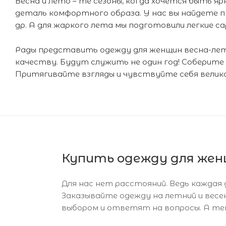
Весна и лето – те сезоны, когда хочется быть 
деталь комфортного образа. У нас вы найдете пу
др. А для жаркого лета мы подготовили легкие с
Рады представить одежду для женщин весна-ле
качеству. Будут служить не один год! Соберите
Притягивайте взгляды и чувствуйте себя велик
Купить одежду для жен
Для нас нет расстояний. Ведь каждая
Заказывайте одежду на летний и весе
выбором и ответят на вопросы. А теп