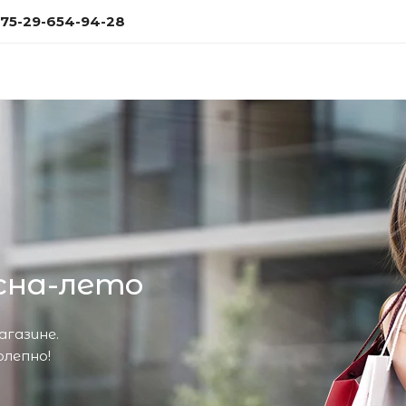
75-29-654-94-28
сна-лето
газине.
олепно!