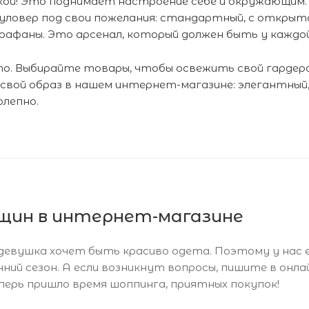
яркой! Это поднимает настроение себе и окружающим.
ловер под свои пожелания: стандартный, с открытой
арафаны. Это арсенал, который должен быть у каждо
то. Выбирайте товары, чтобы освежить свой гарде
 свой образ в нашем интернет-магазине: элегантный
олепно.
щин в интернет-магазине
 девушка хочет быть красиво одета. Поэтому у нас 
нний сезон. А если возникнут вопросы, пишите в онл
ерь пришло время шоппинга, приятных покупок!