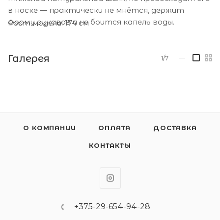
в носке — практически не мнётся, держит
форму рукавов и не боится капель воды.
Рост модели: 174 см
Галерея
1/7
—
О КОМПАНИИ
ОПЛАТА
ДОСТАВКА
КОНТАКТЫ
+375-29-654-94-28