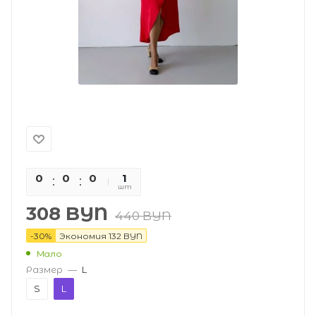
0
0
0
0
1
шт
308
BYN
440
BYN
-
30
%
Экономия
132
BYN
Мало
Размер
—
L
S
L