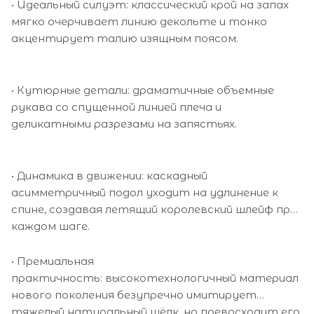
• Идеальный силуэт: классический крой на запах
мягко очерчивает линию декольте и тонко
акцентирует талию изящным поясом.
• Кутюрные детали: драматичные объемные
рукава со спущенной линией плеча и
деликатными разрезами на запястьях.
• Динамика в движении: каскадный
асимметричный подол уходит на удлинение к
спине, создавая летящий королевский шлейф при
каждом шаге.
• Премиальная
практичность: высокотехнологичный материал
нового поколения безупречно имитирует
тяжелый натуральный шёлк, но превосходит его