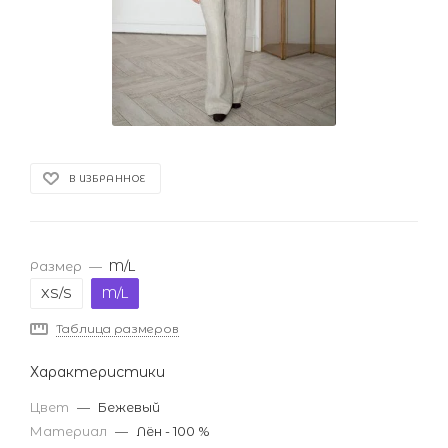
В ИЗБРАННОЕ
Размер
—
M/L
XS/S
M/L
Таблица размеров
Характеристики
Цвет
—
Бежевый
Материал
—
Лён - 100 %