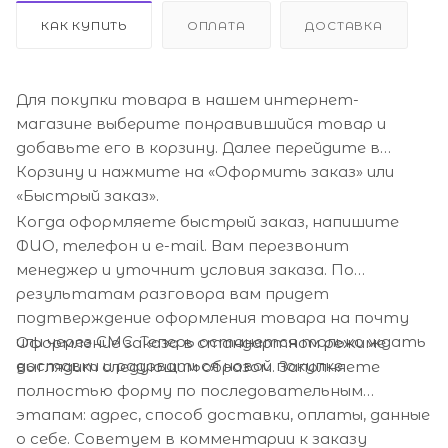
КАК КУПИТЬ
ОПЛАТА
ДОСТАВКА
Для покупки товара в нашем интернет-
магазине выберите понравившийся товар и
добавьте его в корзину. Далее перейдите в
Корзину и нажмите на «Оформить заказ» или
«Быстрый заказ».
Когда оформляете быстрый заказ, напишите
ФИО, телефон и e-mail. Вам перезвонит
менеджер и уточнит условия заказа. По
результатам разговора вам придет
подтверждение оформления товара на почту
или через СМС. Теперь останется только ждать
Оформление заказа в стандартном режиме
доставки и радоваться новой покупке.
выглядит следующим образом. Заполняете
полностью форму по последовательным
этапам: адрес, способ доставки, оплаты, данные
о себе. Советуем в комментарии к заказу