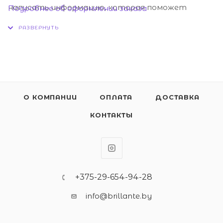
написать информацию, которая поможет
Подробнее об оформлении заказа
курьеру вас найти. Нажмите кнопку «Оформить
заказ».
О КОМПАНИИ
ОПЛАТА
ДОСТАВКА
КОНТАКТЫ
+375-29-654-94-28
info@brillante.by