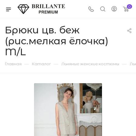
0
Брюки цв. беж
(рис.мелкая ёлочка)
M/L
—
—
—
Главная
Каталог
Льняные женские костюмы
Ль