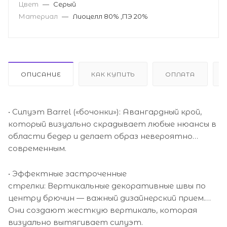
Цвет
—
Серый
Материал
—
Лиоцелл 80% ,ПЭ 20%
ОПИСАНИЕ
КАК КУПИТЬ
ОПЛАТА
• Силуэт Barrel («бочонки»): Авангардный крой,
который визуально скрадывает любые нюансы в
области бедер и делает образ невероятно
современным.
• Эффектные застроченные
стрелки: Вертикальные декоративные швы по
центру брючин — важный дизайнерский прием.
Они создают жесткую вертикаль, которая
визуально вытягивает силуэт.