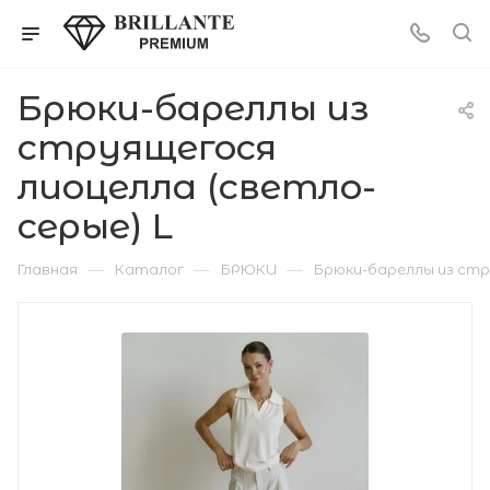
Брюки-бареллы из
струящегося
лиоцелла (светло-
серые) L
—
—
—
Главная
Каталог
БРЮКИ
Брюки-бареллы из стр