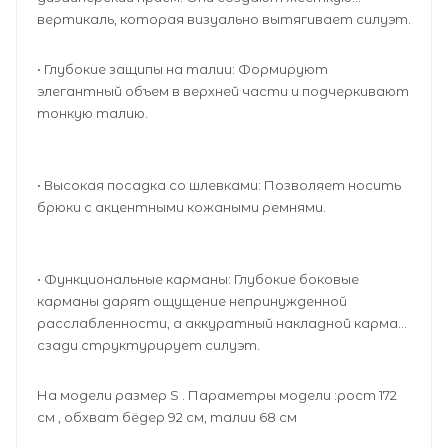
вертикаль, которая визуально вытягивает силуэт.
• Глубокие защипы на талии: Формируют
элегантный объем в верхней части и подчеркивают
тонкую талию.
• Высокая посадка со шлевками: Позволяет носить
брюки с акцентными кожаными ремнями.
• Функциональные карманы: Глубокие боковые
карманы дарят ощущение непринужденной
расслабленности, а аккуратный накладной карман
сзади структурирует силуэт.
На модели размер S . Параметры модели :рост 172
см , обхват бёдер 92 см, талии 68 см