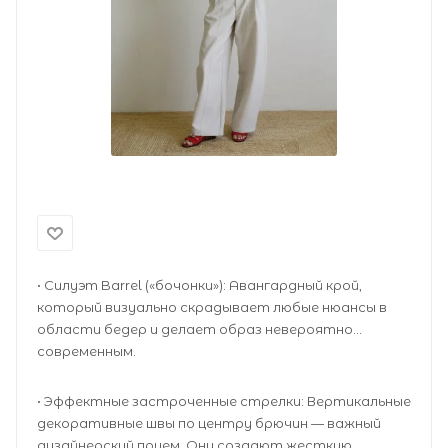
• Силуэт Barrel («бочонки»): Авангардный крой,
который визуально скрадывает любые нюансы в
области бедер и делает образ невероятно
современным.
• Эффектные застроченные стрелки: Вертикальные
декоративные швы по центру брючин — важный
дизайнерский прием. Они создают жесткую